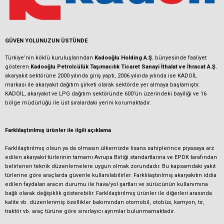
GÜVEN YOLUNUZUN ÜSTÜNDE
Türkiye’nin köklü kuruluşlarından
Kadooğlu Holding A.Ş.
bünyesinde faaliyet
gösteren
Kadooğlu Petrolcülük Taşımacılık Ticaret Sanayi İthalat ve İhracat A.Ş.
akaryakıt sektörüne 2000 yılında giriş yaptı, 2006 yılında yılında ise KADOİL
markası ile akaryakıt dağıtım şirketi olarak sektörde yer almaya başlamıştır.
KADOİL, akaryakıt ve LPG dağıtım sektöründe 600’ün üzerindeki bayiliği ve 16
bölge müdürlüğü ile üst sıralardaki yerini korumaktadır.
Farklılaştırılmış ürünler ile ilgili açıklama
Farklılaştırılmış olsun ya da olmasın ülkemizde lisans sahiplerince piyasaya arz
edilen akaryakıt türlerinin tamamı Avrupa Birliği standartlarına ve EPDK tarafından
belirlenen teknik düzenlemelere uygun olmak zorundadır. Bu kapsamdaki yakıt
türlerine göre araçlarda güvenle kullanılabilirler. Farklılaştırılmış akaryakıtın iddia
edilen faydaları aracın durumu ile hava/yol şartları ve sürücünün kullanımına
bağlı olarak değişiklik gösterebilir. Farklılaştırılmış ürünler ile diğerleri arasında
kalite vb. düzenlenmiş özellikler bakımından otomobil, otobüs, kamyon, tır,
traktör vb. araç türüne göre sınırlayıcı ayrımlar bulunmamaktadır.