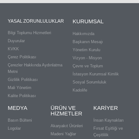
YASAL ZORUNLULUKLAR
KURUMSAL
Bilgi Toplumu Hizmetleri
Hakkımızda
Duyurular
Başkanın Mesajı
KVKK
Yönetim Kurulu
Çerez Politikası
Vizyon - Misyon
Çerezler Hakkında Aydınlatma
Çevre ve Toplum
Metni
İstasyon Kurumsal Kimlik
Gizlilik Politikası
Sosyal Sorumluluk
Mali Yönetim
Kadolife
Kalite Politikası
MEDYA
ÜRÜN VE
KARIYER
HIZMETLER
Basın Bülteni
İnsan Kaynakları
Akaryakıt Ürünleri
Logolar
Fırsat Eşitliği ve
Madeni Yağlar
Çeşitlilik