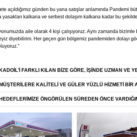
te açıldığımız günden bu yana satışlar anlamında Pandemi bütün 
 yasakları kalkana ve serbest dolaşım kalkana kadar bu şekild
yonumuzda aile olarak 4 kişi çalışıyoruz. Aynı zamanda bizimle 
eyiz diyebilirim. Her geçen gün bölgemiz pandemiden dolayı göç a
luyoruz.”
‘KADOİL’İ FARKLI KILAN BİZE GÖRE, İŞİNDE UZMAN VE 
‘MÜŞTERİLERE KALİTELİ VE GÜLER YÜZLÜ HİZMETİ BİR
‘HEDEFLERİMİZE ÖNGÖRÜLEN SÜREDEN ÖNCE VARDIĞIM