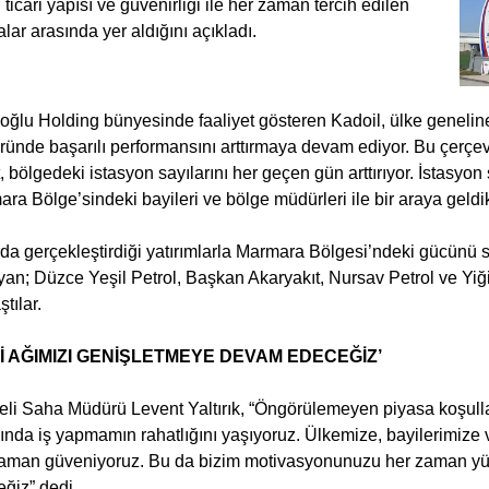
 ticari yapısı ve güvenirliği ile her zaman tercih edilen
lar arasında yer aldığını açıkladı.
ğlu Holding bünyesinde faaliyet gösteren Kadoil, ülke geneline 
ründe başarılı performansını arttırmaya devam ediyor. Bu çerçev
t, bölgedeki istasyon sayılarını her geçen gün arttırıyor. İstasyo
ra Bölge’sindeki bayileri ve bölge müdürleri ile bir araya geldik
rda gerçekleştirdiği yatırımlarla Marmara Bölgesi’ndeki gücünü s
yan; Düzce Yeşil Petrol, Başkan Akaryakıt, Nursav Petrol ve Yiğit E
tılar.
İ AĞIMIZI GENİŞLETMEYE DEVAM EDECEĞİZ’
li Saha Müdürü Levent Yaltırık, “Öngörülemeyen piyasa koşulla
ında iş yapmamın rahatlığını yaşıyoruz. Ülkemize, bayilerimize 
aman güveniyoruz. Bu da bizim motivasyonunuzu her zaman yük
ğiz” dedi.