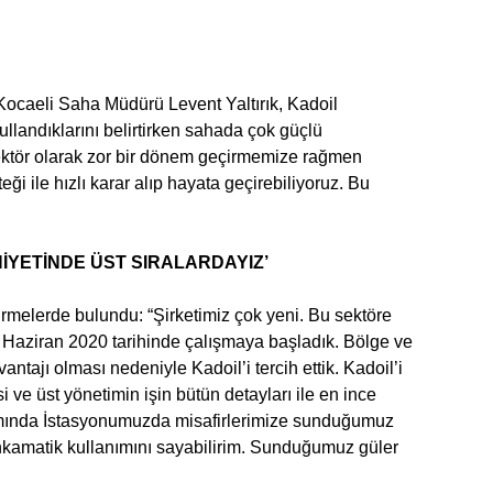
ocaeli Saha Müdürü Levent Yaltırık, Kadoil
llandıklarını belirtirken sahada çok güçlü
 “Sektör olarak zor bir dönem geçirmemize rağmen
i ile hızlı karar alıp hayata geçirebiliyoruz. Bu
İYETİNDE ÜST SIRALARDAYIZ’
melerde bulundu: “Şirketimiz çok yeni. Bu sektöre
k. Haziran 2020 tarihinde çalışmaya başladık. Bölge ve
tajı olması nedeniyle Kadoil’i tercih ettik. Kadoil’i
si ve üst yönetimin işin bütün detayları ile en ince
samında İstasyonumuzda misafirlerimize sunduğumuz
ankamatik kullanımını sayabilirim. Sunduğumuz güler