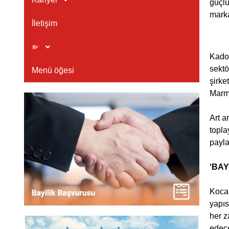
güçlü
marka
İletişim
Kadoo
sektö
Menü öğesi
şirke
Marma
Art a
topla
paylaş
‘BAY
Kocae
yapıs
her z
edece