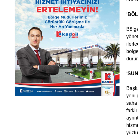
‘
BÖL
Bölge
yönet
ilerl
bölge
durum
‘SU
Başka
yeni 
saha 
farkl
ayrın
hizme
yüzlü