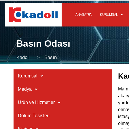
ANASAYFA
KURUMSAL
Basın Odası
Kadoil >
Basın
Kad
Kurumsal
Marma
Medya
akary
Ürün ve Hizmetler
yurdu
olmay
Dolum Tesisleri
istas
olmay
Kariyer