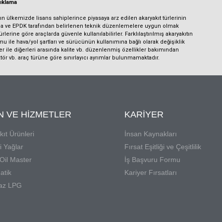
açıklama
sın ülkemizde lisans sahiplerince piyasaya arz edilen akaryakıt türlerinin
rına ve EPDK tarafından belirlenen teknik düzenlemelere uygun olmak
lerine göre araçlarda güvenle kullanılabilirler. Farklılaştırılmış akaryakıtın
mu ile hava/yol şartları ve sürücünün kullanımına bağlı olarak değişiklik
nler ile diğerleri arasında kalite vb. düzenlenmiş özellikler bakımından
ktör vb. araç türüne göre sınırlayıcı ayrımlar bulunmamaktadır.
N VE HIZMETLER
KARIYER
kıt Ürünleri
İnsan Kaynakları
 Yağlar
Fırsat Eşitliği ve Çeşitlilik
 Oil Master
İş Başvuru Formu
atik
Kariyer Fırsatları
az LPG