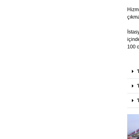
Hizme
çıkma
İstas
içind
100 o