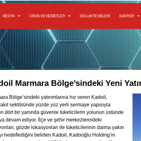
MEDYA
ÜRÜN VE HIZMETLER
DOLUM TESISLERI
KARIYER
oil Marmara Bölge’sindeki Yeni Yatır
ra Bölge’sindeki yatırımlarına hız veren Kadoil,
akıt sektöründe yüzde yüz yerli sermaye yapısıyla
n dört bir yanında güvenle tüketicilerin yolunun üstünde
a devam ediyor. İlçe ve şehir merkezlerindeki
yonları, gözde lokasyonları ile tüketicilerinin daima yakın
ı hedeflediğini belirten Kadoil, Kadooğlu Holding’in