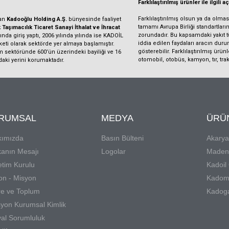
Farklılaştırılmış ürünler ile ilgili 
Farklılaştırılmış olsun ya da olma
dan
Kadooğlu Holding A.Ş.
bünyesinde faaliyet
tamamı Avrupa Birliği standartla
Taşımacılık Ticaret Sanayi İthalat ve İhracat
zorundadır. Bu kapsamdaki yakıt tür
nda giriş yaptı, 2006 yılında yılında ise KADOİL
iddia edilen faydaları aracın duru
rketi olarak sektörde yer almaya başlamıştır.
gösterebilir. Farklılaştırılmış ürü
m sektöründe 600’ün üzerindeki bayiliği ve 16
otomobil, otobüs, kamyon, tır, tra
daki yerini korumaktadır.
RUMSAL
MEDYA
ÜRÜ
kımızda
Basın Bülteni
Akarya
anın Mesajı
Logolar
Madeni
tim Kurulu
Kadoil
on - Misyon
Kadom
e ve Toplum
Kadog
syon Kurumsal Kimlik
al Sorumluluk