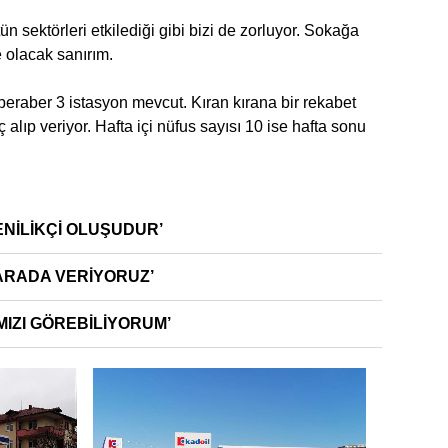
sektörleri etkilediği gibi bizi de zorluyor. Sokağa
e olacak sanırım.
beraber 3 istasyon mevcut. Kıran kırana bir rekabet
lıp veriyor. Hafta içi nüfus sayısı 10 ise hafta sonu
YENİLİKÇİ OLUŞUDUR’
 ARADA VERİYORUZ’
IZI GÖREBİLİYORUM’