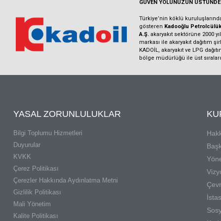
GÜVEN YOLUNUZUN ÜSTÜNDE
Türkiye’nin köklü kuruluşların
gösteren
Kadooğlu Petrolcülük 
A.Ş.
akaryakıt sektörüne 2000 yılı
markası ile akaryakıt dağıtım şi
KADOİL, akaryakıt ve LPG dağıtı
bölge müdürlüğü ile üst sıralar
YASAL ZORUNLULUKLAR
KU
Bilgi Toplumu Hizmetleri
Hak
Duyurular
Başk
KVKK
Yöne
Çerez Politikası
Vizy
Çerezler Hakkında Aydınlatma Metni
Çevr
Gizlilik Politikası
İsta
Mali Yönetim
Sosy
Kalite Politikası