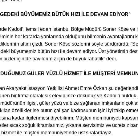
GEDEKİ BÜYÜMEMİZ BÜTÜN HIZI İLE DEVAM EDİYOR’
de Kadoil’i temsil eden İstanbul Bölge Müdürü Soner Köse ve K
iminin her kararda yanlarında olduğunu bilmenin avantajlarını ku
ediklerinin altını çizdi. Soner Köse sözlerini söyle sürdürürdü:
deki büyümemiz bütün hızı ile devam ediyor. Üst yönetimin desteğ
 bizler için de bayilerimiz için de büyük rahatlık” dedi.
NDUĞUMUZ GÜLER YÜZLÜ HİZMET İLE MÜŞTERİ MEMNUN
n Akaryakıt İstasyon Yetkilisi Ahmet Emre Özkan şu değerlendir
giren bir firma olarak sık eleyip ince dokuduk ve Kadoil’i buldu
müdürünün ilgisi, güler yüzü ve bize sağlanan imkanların çok avan
ı kılan özellikler ise bütün çalışan kadrosunun işini iyi takip etme
tısına kadar ilgilenmesi diyebilirim. Müşteri memnuniyeti kap
tler sıcak soğuk ikramlarımız, yıkama servisimiz ve ücretsiz b
 hizmet ile müşteri memnuniyetinde üst sıralardayız.