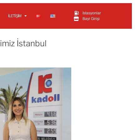
İstasyonlar
İLETIŞIM
Bayi Girişi
miz İstanbul