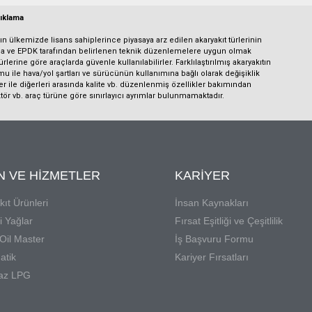
açıklama
sın ülkemizde lisans sahiplerince piyasaya arz edilen akaryakıt türlerinin
rına ve EPDK tarafından belirlenen teknik düzenlemelere uygun olmak
lerine göre araçlarda güvenle kullanılabilirler. Farklılaştırılmış akaryakıtın
mu ile hava/yol şartları ve sürücünün kullanımına bağlı olarak değişiklik
nler ile diğerleri arasında kalite vb. düzenlenmiş özellikler bakımından
ktör vb. araç türüne göre sınırlayıcı ayrımlar bulunmamaktadır.
N VE HIZMETLER
KARIYER
kıt Ürünleri
İnsan Kaynakları
 Yağlar
Fırsat Eşitliği ve Çeşitlilik
 Oil Master
İş Başvuru Formu
atik
Kariyer Fırsatları
az LPG