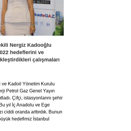
kili Nergiz Kadooğlu
2022 hedeflerini ve
eştirdikleri çalışmaları
 ve Kadoil Yönetim Kurulu
rji Petrol Gaz Genel Yayın
adı. Çifçi, istasyonlarını şehir
“Bu yıl İç Anadolu ve Ege
ı ciddi oranda arttırdık. Bunun
 büyük hedefimiz İstanbul