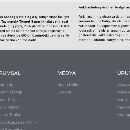
Farklılaştırılmış ürünler ile ilgili 
Farklılaştırılmış olsun ya da olma
dan
Kadooğlu Holding A.Ş.
bünyesinde faaliyet
tamamı Avrupa Birliği standartla
Taşımacılık Ticaret Sanayi İthalat ve İhracat
zorundadır. Bu kapsamdaki yakıt tür
nda giriş yaptı, 2006 yılında yılında ise KADOİL
iddia edilen faydaları aracın duru
rketi olarak sektörde yer almaya başlamıştır.
gösterebilir. Farklılaştırılmış ürü
m sektöründe 600’ün üzerindeki bayiliği ve 16
otomobil, otobüs, kamyon, tır, tra
daki yerini korumaktadır.
RUMSAL
MEDYA
ÜRÜ
kımızda
Basın Bülteni
Akarya
anın Mesajı
Logolar
Madeni
tim Kurulu
Kadoil
on - Misyon
Kadom
e ve Toplum
Kadog
syon Kurumsal Kimlik
al Sorumluluk