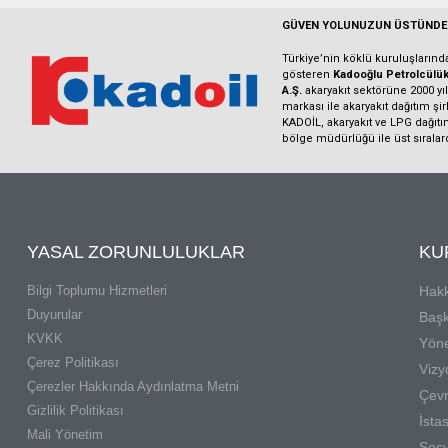
GÜVEN YOLUNUZUN ÜSTÜNDE
Türkiye’nin köklü kuruluşların
gösteren
Kadooğlu Petrolcülük 
A.Ş.
akaryakıt sektörüne 2000 yılı
markası ile akaryakıt dağıtım şi
KADOİL, akaryakıt ve LPG dağıtı
bölge müdürlüğü ile üst sıralar
YASAL ZORUNLULUKLAR
KU
Bilgi Toplumu Hizmetleri
Hak
Duyurular
Başk
KVKK
Yöne
Çerez Politikası
Vizy
Çerezler Hakkında Aydınlatma Metni
Çevr
Gizlilik Politikası
İsta
Mali Yönetim
Sosy