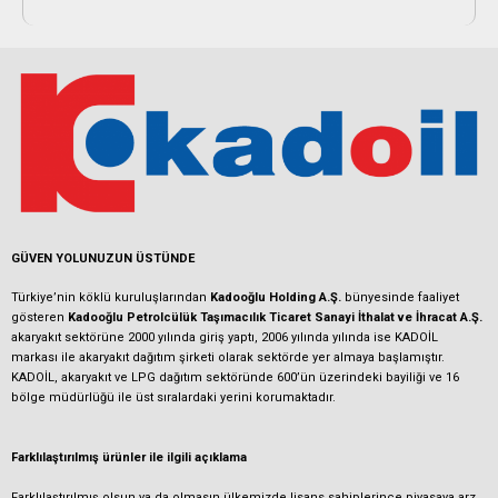
GÜVEN YOLUNUZUN ÜSTÜNDE
Türkiye’nin köklü kuruluşlarından
Kadooğlu Holding A.Ş.
bünyesinde faaliyet
gösteren
Kadooğlu Petrolcülük Taşımacılık Ticaret Sanayi İthalat ve İhracat A.Ş.
akaryakıt sektörüne 2000 yılında giriş yaptı, 2006 yılında yılında ise KADOİL
markası ile akaryakıt dağıtım şirketi olarak sektörde yer almaya başlamıştır.
KADOİL, akaryakıt ve LPG dağıtım sektöründe 600’ün üzerindeki bayiliği ve 16
bölge müdürlüğü ile üst sıralardaki yerini korumaktadır.
Farklılaştırılmış ürünler ile ilgili açıklama
Farklılaştırılmış olsun ya da olmasın ülkemizde lisans sahiplerince piyasaya arz