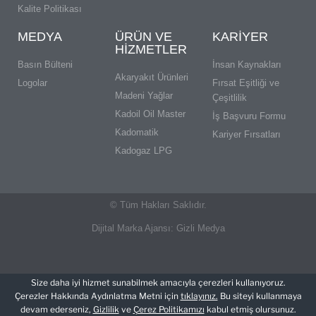
Kalite Politikası
MEDYA
ÜRÜN VE
KARIYER
HIZMETLER
Basın Bülteni
İnsan Kaynakları
Akaryakıt Ürünleri
Logolar
Fırsat Eşitliği ve
Madeni Yağlar
Çeşitlilik
Kadoil Oil Master
İş Başvuru Formu
Kadomatik
Kariyer Fırsatları
Kadogaz LPG
© Tüm Hakları Saklıdır.
Dijital Marka Ajansı:
Gizli Medya
Size daha iyi hizmet sunabilmek amacıyla çerezleri kullanıyoruz.
Çerezler Hakkında Aydınlatma Metni için
tıklayınız.
Bu siteyi kullanmaya
devam ederseniz,
Gizlilik
ve
Çerez Politikamızı
kabul etmiş olursunuz.