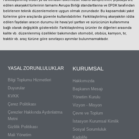
edilen akaryakıt türlerinin tamamı Avrupa Birliği standartlarına ve EPDK tarafından
belirlenen teknik düzenlemelere uygun olmak zorundadır. Bu kapsamdaki yakıt
türlerine göre araçlarda güvenle kullanılabilirler. Farklılaştırılmış akaryakıtın iddia
edilen faydaları aracın durumu ile hava/yol şartları ve sürücünün kullanımına
bağlı olarak değişiklik gösterebilir. Farklılaştırılmış ürünler ile diğerleri arasında
kalite vb. düzenlenmiş özellikler bakımından otomobil, otobüs, kamyon, tır,
traktör vb. araç türüne göre sınırlayıcı ayrımlar bulunmamaktadır.
YASAL ZORUNLULUKLAR
KURUMSAL
Bilgi Toplumu Hizmetleri
Hakkımızda
Duyurular
Başkanın Mesajı
KVKK
Yönetim Kurulu
Çerez Politikası
Vizyon - Misyon
Çerezler Hakkında Aydınlatma
Çevre ve Toplum
Metni
İstasyon Kurumsal Kimlik
Gizlilik Politikası
Sosyal Sorumluluk
Mali Yönetim
Kadolife