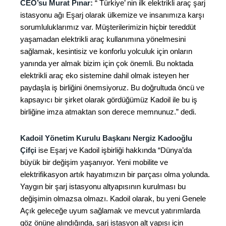
CEO’su Murat Pınar:
“ Türkiye’ nin ilk elektrikli araç şarj
istasyonu ağı Eşarj olarak ülkemize ve insanımıza karşı
sorumluluklarımız var. Müşterilerimizin hiçbir tereddüt
yaşamadan elektrikli araç kullanımına yönelmesini
sağlamak, kesintisiz ve konforlu yolculuk için onların
yanında yer almak bizim için çok önemli. Bu noktada
elektrikli araç eko sistemine dahil olmak isteyen her
paydaşla iş birliğini önemsiyoruz. Bu doğrultuda öncü ve
kapsayıcı bir şirket olarak gördüğümüz Kadoil ile bu iş
birliğine imza atmaktan son derece memnunuz.” dedi.
Kadoil Yönetim Kurulu Başkanı Nergiz Kadooğlu
Çifçi
ise Eşarj ve Kadoil işbirliği hakkında “Dünya’da
büyük bir değişim yaşanıyor. Yeni mobilite ve
elektrifikasyon artık hayatımızın bir parçası olma yolunda.
Yaygın bir şarj istasyonu altyapısının kurulması bu
değişimin olmazsa olmazı. Kadoil olarak, bu yeni Genele
Açık geleceğe uyum sağlamak ve mevcut yatırımlarda
göz önüne alındığında, şarj istasyon alt yapısı için