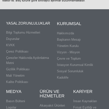
traktör vb. araç türüne göre sınırlayıcı ayrımlar bulunmamaktadır.
YASAL ZORUNLULUKLAR
KURUMSAL
Bilgi Toplumu Hizmetleri
Hakkımızda
Duyurular
Başkanın Mesajı
KVKK
Yönetim Kurulu
Çerez Politikası
Vizyon - Misyon
Çerezler Hakkında Aydınlatma
Çevre ve Toplum
Metni
İstasyon Kurumsal Kimlik
Gizlilik Politikası
Sosyal Sorumluluk
Mali Yönetim
Kadolife
Kalite Politikası
MEDYA
ÜRÜN VE
KARIYER
HIZMETLER
Basın Bülteni
İnsan Kaynakları
Akaryakıt Ürünleri
Logolar
Fırsat Eşitliği ve