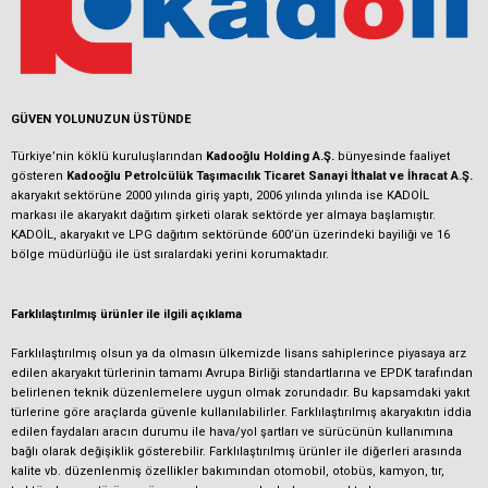
GÜVEN YOLUNUZUN ÜSTÜNDE
Türkiye’nin köklü kuruluşlarından
Kadooğlu Holding A.Ş.
bünyesinde faaliyet
gösteren
Kadooğlu Petrolcülük Taşımacılık Ticaret Sanayi İthalat ve İhracat A.Ş.
akaryakıt sektörüne 2000 yılında giriş yaptı, 2006 yılında yılında ise KADOİL
markası ile akaryakıt dağıtım şirketi olarak sektörde yer almaya başlamıştır.
KADOİL, akaryakıt ve LPG dağıtım sektöründe 600’ün üzerindeki bayiliği ve 16
bölge müdürlüğü ile üst sıralardaki yerini korumaktadır.
Farklılaştırılmış ürünler ile ilgili açıklama
Farklılaştırılmış olsun ya da olmasın ülkemizde lisans sahiplerince piyasaya arz
edilen akaryakıt türlerinin tamamı Avrupa Birliği standartlarına ve EPDK tarafından
belirlenen teknik düzenlemelere uygun olmak zorundadır. Bu kapsamdaki yakıt
türlerine göre araçlarda güvenle kullanılabilirler. Farklılaştırılmış akaryakıtın iddia
edilen faydaları aracın durumu ile hava/yol şartları ve sürücünün kullanımına
bağlı olarak değişiklik gösterebilir. Farklılaştırılmış ürünler ile diğerleri arasında
kalite vb. düzenlenmiş özellikler bakımından otomobil, otobüs, kamyon, tır,